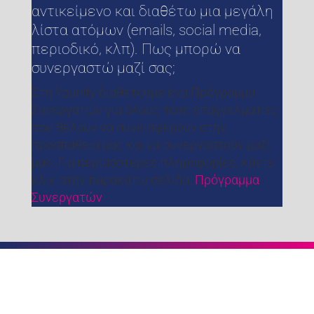
αντικείμενο και διαθέτω μια μεγάλη
λίστα ατόμων (emails, social media,
περιοδικό, κλπ). Πως μπορώ να
συνεργαστώ μαζί σας;
Στη Younity διαθέτουμε ένα Πρόγραμμα
Συνεργατών για όλους τους επαγγελματίες
που θέλουν να συνεισφέρουν στην
προσπάθεια μας και να συνεργαστούν μαζί
μας. Για περισσότερες πληροφορίες, κάντε
κλικ στην παρακάτω σελίδα:
Πρόγραμμα
Συνεργατών