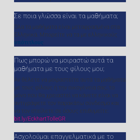
Σε ποια γλώσσα είναι τα μαθήματα;
Όλα τα μαθήματα είναι μεταφρασμένα στα
Ελληνικά. Μπορείτε να τα με ελληνικούς
υπότιτλους
.
Πως μπορώ να μοιραστώ αυτά τα
μαθήματα με τους φίλους μου;
Αν θέλετε να μοιραστείτε αυτά τα μαθήματα
με τους φίλους ή την οικογένεια σας, το
μόνο που θα χρειαστεί να κάνετε είναι να
αντιγράψετε τον παρακάτω σύνδεσμο και
να τον στείλετε σε όσους επιθυμείτε:
bit.ly/EckhartTolleGR
Ασχολούμαι επαγγελματικά με το