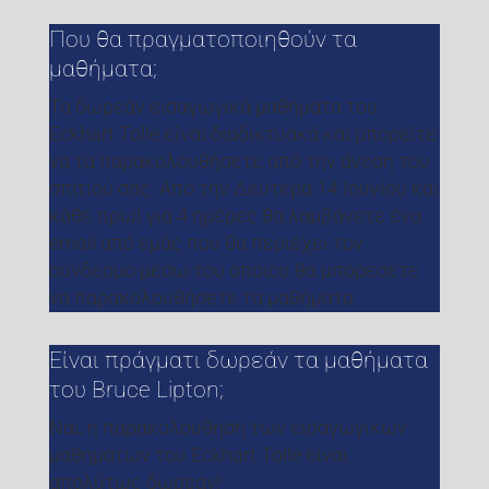
Που θα πραγματοποιηθούν τα
μαθήματα;
Τα δωρεάν εισαγωγικά μαθήματα του
Eckhart Tolle είναι διαδικτυακά και μπορείτε
να τα παρακολουθήσετε από την άνεση του
σπιτιού σας. Από την Δευτέρα 14 Ιουνίου και
κάθε πρωί για 4 ημέρες θα λαμβάνετε ένα
email από εμάς που θα περιέχει τον
σύνδεσμο μέσω του οποίου θα μπορέσετε
να παρακολουθήσετε τα μαθήματα.
Είναι πράγματι δωρεάν τα μαθήματα
του Bruce Lipton;
Ναι, η παρακολούθηση των εισαγωγικών
μαθημάτων του Eckhart Tolle είναι
απολύτως δωρεάν!